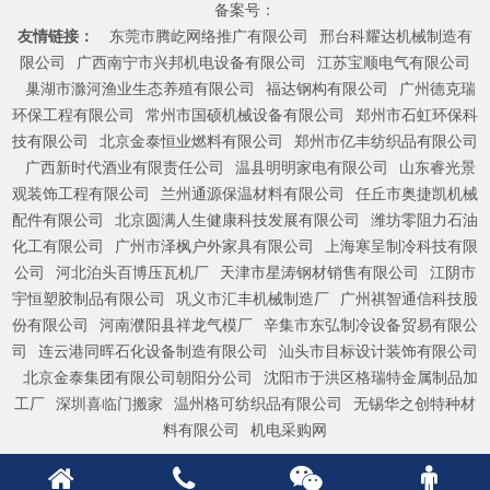
备案号：
友情链接：
东莞市腾屹网络推广有限公司
邢台科耀达机械制造有
限公司
广西南宁市兴邦机电设备有限公司
江苏宝顺电气有限公司
巢湖市滁河渔业生态养殖有限公司
福达钢构有限公司
广州德克瑞
环保工程有限公司
常州市国硕机械设备有限公司
郑州市石虹环保科
技有限公司
北京金泰恒业燃料有限公司
郑州市亿丰纺织品有限公司
广西新时代酒业有限责任公司
温县明明家电有限公司
山东睿光景
观装饰工程有限公司
兰州通源保温材料有限公司
任丘市奥捷凯机械
配件有限公司
北京圆满人生健康科技发展有限公司
潍坊零阻力石油
化工有限公司
广州市泽枫户外家具有限公司
上海寒呈制冷科技有限
公司
河北泊头百博压瓦机厂
天津市星涛钢材销售有限公司
江阴市
宇恒塑胶制品有限公司
巩义市汇丰机械制造厂
广州祺智通信科技股
份有限公司
河南濮阳县祥龙气模厂
辛集市东弘制冷设备贸易有限公
司
连云港同晖石化设备制造有限公司
汕头市目标设计装饰有限公司
北京金泰集团有限公司朝阳分公司
沈阳市于洪区格瑞特金属制品加
工厂
深圳喜临门搬家
温州格可纺织品有限公司
无锡华之创特种材
料有限公司
机电采购网