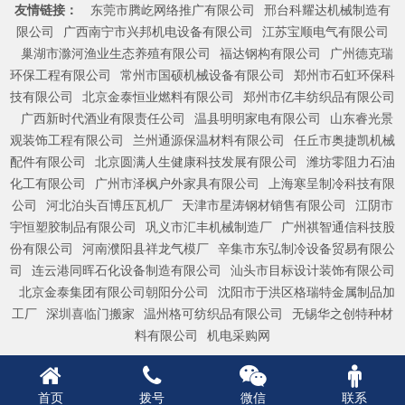
友情链接：
东莞市腾屹网络推广有限公司
邢台科耀达机械制造有
限公司
广西南宁市兴邦机电设备有限公司
江苏宝顺电气有限公司
巢湖市滁河渔业生态养殖有限公司
福达钢构有限公司
广州德克瑞
环保工程有限公司
常州市国硕机械设备有限公司
郑州市石虹环保科
技有限公司
北京金泰恒业燃料有限公司
郑州市亿丰纺织品有限公司
广西新时代酒业有限责任公司
温县明明家电有限公司
山东睿光景
观装饰工程有限公司
兰州通源保温材料有限公司
任丘市奥捷凯机械
配件有限公司
北京圆满人生健康科技发展有限公司
潍坊零阻力石油
化工有限公司
广州市泽枫户外家具有限公司
上海寒呈制冷科技有限
公司
河北泊头百博压瓦机厂
天津市星涛钢材销售有限公司
江阴市
宇恒塑胶制品有限公司
巩义市汇丰机械制造厂
广州祺智通信科技股
份有限公司
河南濮阳县祥龙气模厂
辛集市东弘制冷设备贸易有限公
司
连云港同晖石化设备制造有限公司
汕头市目标设计装饰有限公司
北京金泰集团有限公司朝阳分公司
沈阳市于洪区格瑞特金属制品加
工厂
深圳喜临门搬家
温州格可纺织品有限公司
无锡华之创特种材
料有限公司
机电采购网
首页
拨号
微信
联系